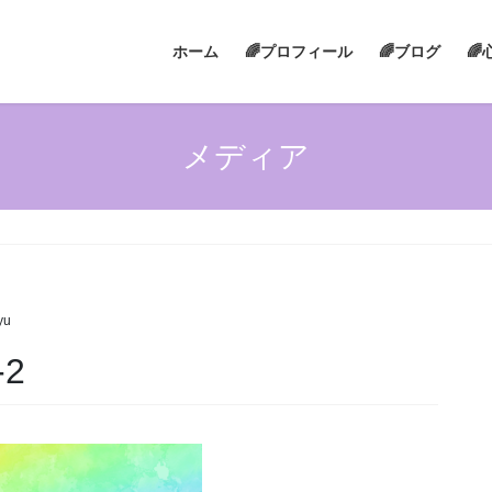
ホーム
🌈プロフィール
🌈ブログ

メディア
yu
2