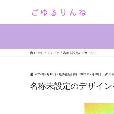
コ
ナ
ン
ビ
テ
ゲ
ン
ー
ツ
シ
へ
ョ
ス
ン
キ
に
ッ
移
HOME
メディア
名称未設定のデザイン-2
プ
動
2024年7月10日
/ 最終更新日時 :
2024年7月10日
ma
名称未設定のデザイン-