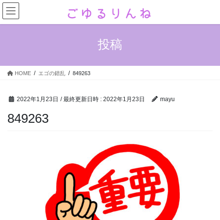
コ
ナ
ン
ビ
テ
ゲ
ン
ー
投稿
ツ
シ
へ
ョ
ス
ン
HOME
エゴの錯乱
849263
キ
に
ッ
移
プ
動
2022年1月23日
/ 最終更新日時 :
2022年1月23日
mayu
849263