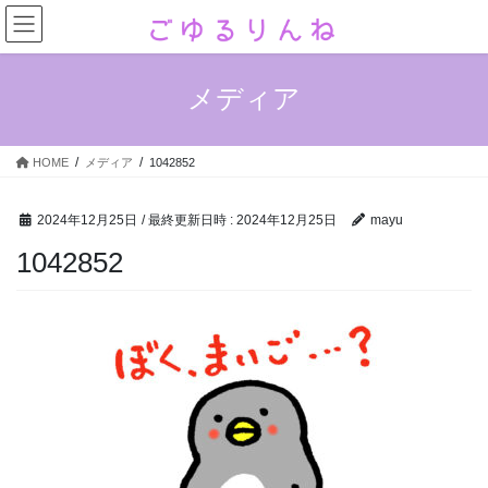
コ
ナ
ン
ビ
テ
ゲ
ン
ー
メディア
ツ
シ
へ
ョ
ス
ン
HOME
メディア
1042852
キ
に
ッ
移
プ
動
2024年12月25日
/ 最終更新日時 :
2024年12月25日
mayu
1042852