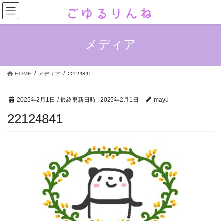
コ
ナ
ン
ビ
テ
ゲ
ン
ー
メディア
ツ
シ
へ
ョ
ス
ン
HOME
メディア
22124841
キ
に
ッ
移
プ
動
2025年2月1日
/ 最終更新日時 :
2025年2月1日
mayu
22124841