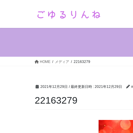
コ
ナ
ン
ビ
テ
ゲ
ン
ー
ツ
シ
へ
ョ
ス
ン
キ
に
ッ
移
HOME
メディア
22163279
プ
動
2021年12月29日
/ 最終更新日時 :
2021年12月29日
22163279