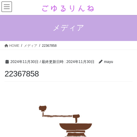
コ
ナ
ン
ビ
テ
ゲ
ン
ー
メディア
ツ
シ
へ
ョ
ス
ン
HOME
メディア
22367858
キ
に
ッ
移
プ
動
2024年11月30日
/ 最終更新日時 :
2024年11月30日
mayu
22367858