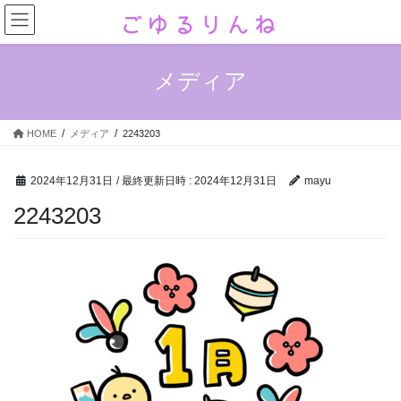
コ
ナ
ン
ビ
テ
ゲ
ン
ー
メディア
ツ
シ
へ
ョ
ス
ン
HOME
メディア
2243203
キ
に
ッ
移
プ
動
2024年12月31日
/ 最終更新日時 :
2024年12月31日
mayu
2243203