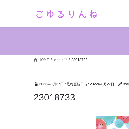
コ
ナ
ン
ビ
テ
ゲ
ン
ー
ツ
シ
へ
ョ
ス
ン
キ
に
ッ
移
HOME
メディア
23018733
プ
動
2022年8月27日
/ 最終更新日時 :
2022年8月27日
ma
23018733