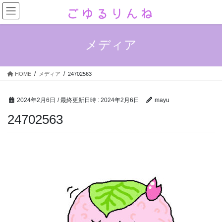
コ
ナ
ン
ビ
テ
ゲ
ン
ー
メディア
ツ
シ
へ
ョ
ス
ン
HOME
メディア
24702563
キ
に
ッ
移
プ
動
2024年2月6日
/ 最終更新日時 :
2024年2月6日
mayu
24702563