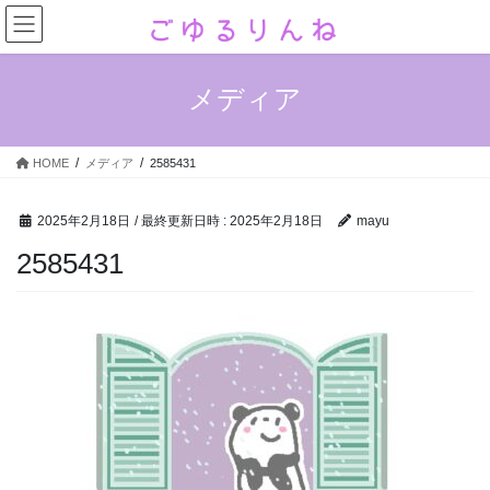
コ
ナ
ン
ビ
テ
ゲ
ン
ー
メディア
ツ
シ
へ
ョ
ス
ン
HOME
メディア
2585431
キ
に
ッ
移
プ
動
2025年2月18日
/ 最終更新日時 :
2025年2月18日
mayu
2585431