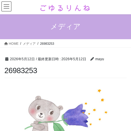
コ
ナ
ン
ビ
テ
ゲ
ン
ー
メディア
ツ
シ
へ
ョ
ス
ン
HOME
メディア
26983253
キ
に
ッ
移
プ
動
2026年5月12日
/ 最終更新日時 :
2026年5月12日
mayu
26983253