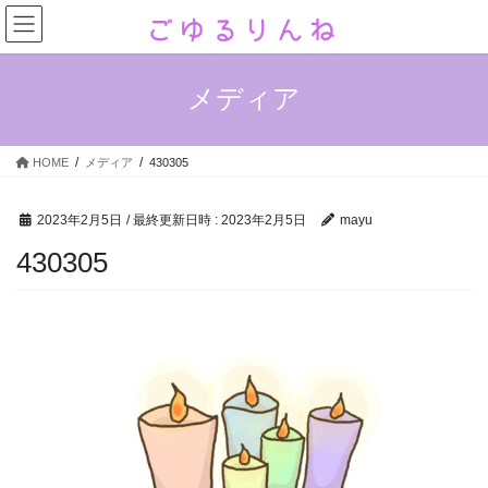
コ
ナ
ン
ビ
テ
ゲ
ン
ー
メディア
ツ
シ
へ
ョ
ス
ン
HOME
メディア
430305
キ
に
ッ
移
プ
動
2023年2月5日
/ 最終更新日時 :
2023年2月5日
mayu
430305