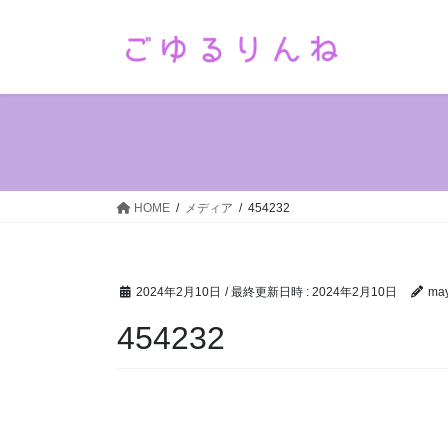
コ
ナ
ン
ビ
テ
ゲ
ン
ー
ツ
シ
へ
ョ
ス
ン
キ
に
ッ
移
HOME
メディア
454232
プ
動
2024年2月10日
/ 最終更新日時 :
2024年2月10日
ma
454232