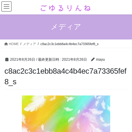
コ
ナ
ン
ビ
テ
ゲ
ン
ー
メディア
ツ
シ
へ
ョ
ス
ン
HOME
メディア
c8ac2c3c1ebb8a4c4b4ec7a73365fef8_s
キ
に
ッ
移
プ
動
2021年8月26日
/ 最終更新日時 :
2021年8月26日
mayu
c8ac2c3c1ebb8a4c4b4ec7a73365fef
8_s