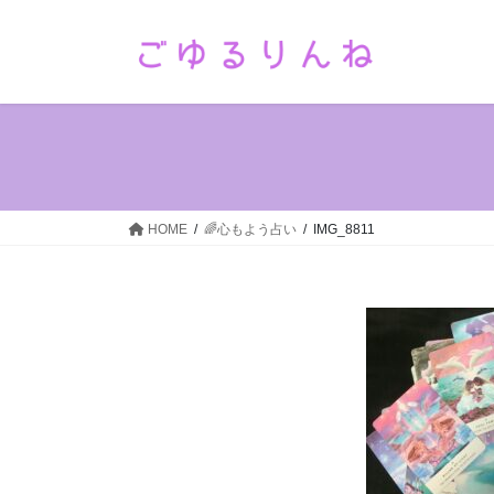
コ
ナ
ン
ビ
テ
ゲ
ン
ー
ツ
シ
へ
ョ
ス
ン
キ
に
ッ
移
HOME
🌈心もよう占い
IMG_8811
プ
動