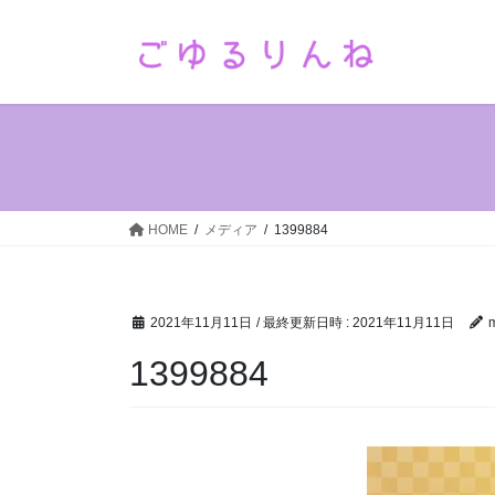
コ
ナ
ン
ビ
テ
ゲ
ン
ー
ツ
シ
へ
ョ
ス
ン
キ
に
ッ
移
HOME
メディア
1399884
プ
動
2021年11月11日
/ 最終更新日時 :
2021年11月11日
1399884