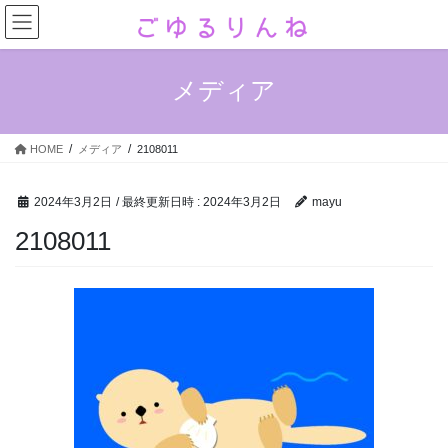
コ
ナ
ン
ビ
テ
ゲ
ン
ー
メディア
ツ
シ
へ
ョ
ス
ン
HOME
メディア
2108011
キ
に
ッ
移
プ
動
2024年3月2日
/ 最終更新日時 :
2024年3月2日
mayu
2108011