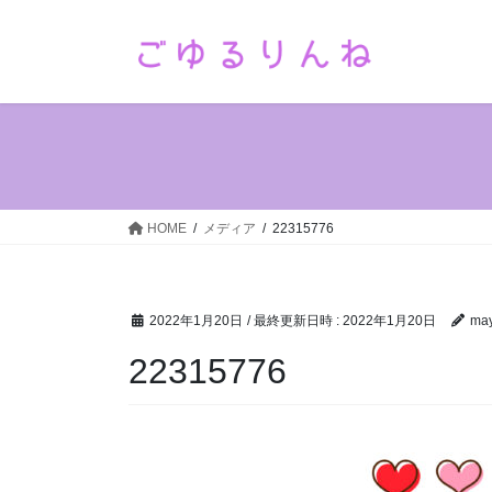
コ
ナ
ン
ビ
テ
ゲ
ン
ー
ツ
シ
へ
ョ
ス
ン
キ
に
ッ
移
HOME
メディア
22315776
プ
動
2022年1月20日
/ 最終更新日時 :
2022年1月20日
ma
22315776