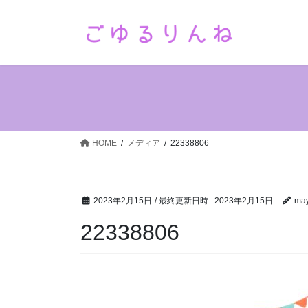
コ
ナ
ン
ビ
テ
ゲ
ン
ー
ツ
シ
へ
ョ
ス
ン
キ
に
ッ
移
HOME
メディア
22338806
プ
動
2023年2月15日
/ 最終更新日時 :
2023年2月15日
ma
22338806