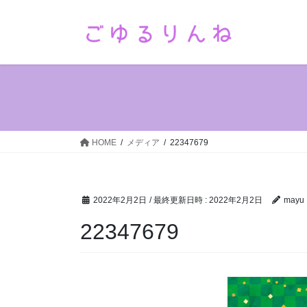
コ
ナ
ン
ビ
テ
ゲ
ン
ー
ツ
シ
へ
ョ
ス
ン
キ
に
ッ
移
HOME
メディア
22347679
プ
動
2022年2月2日
/ 最終更新日時 :
2022年2月2日
mayu
22347679