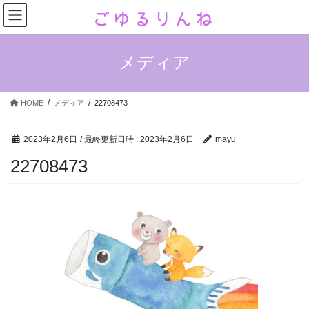
コ
ナ
ン
ビ
テ
ゲ
ン
ー
メディア
ツ
シ
へ
ョ
ス
ン
HOME
メディア
22708473
キ
に
ッ
移
プ
動
2023年2月6日
/ 最終更新日時 :
2023年2月6日
mayu
22708473