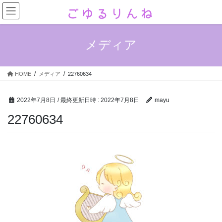
コ
ナ
ン
ビ
テ
ゲ
ン
ー
メディア
ツ
シ
へ
ョ
ス
ン
HOME
メディア
22760634
キ
に
ッ
移
プ
動
2022年7月8日
/ 最終更新日時 :
2022年7月8日
mayu
22760634