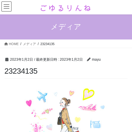
コ
ナ
ン
ビ
テ
ゲ
ン
ー
メディア
ツ
シ
へ
ョ
ス
ン
HOME
メディア
23234135
キ
に
ッ
移
プ
動
2023年1月2日
/ 最終更新日時 :
2023年1月2日
mayu
23234135