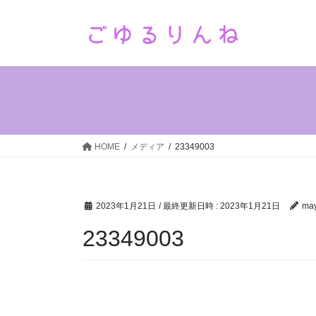
コ
ナ
ン
ビ
テ
ゲ
ン
ー
ツ
シ
へ
ョ
ス
ン
キ
に
ッ
移
HOME
メディア
23349003
プ
動
2023年1月21日
/ 最終更新日時 :
2023年1月21日
ma
23349003