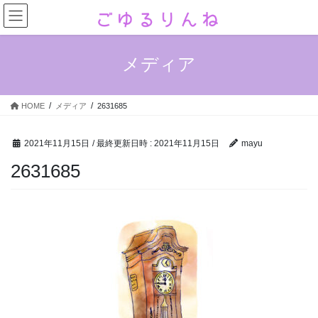
コ
ナ
ン
ビ
テ
ゲ
ン
ー
メディア
ツ
シ
へ
ョ
ス
ン
HOME
メディア
2631685
キ
に
ッ
移
プ
動
2021年11月15日
/ 最終更新日時 :
2021年11月15日
mayu
2631685