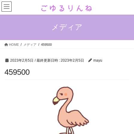
コ
ナ
ン
ビ
テ
ゲ
ン
ー
メディア
ツ
シ
へ
ョ
ス
ン
HOME
メディア
459500
キ
に
ッ
移
プ
動
2023年2月5日
/ 最終更新日時 :
2023年2月5日
mayu
459500