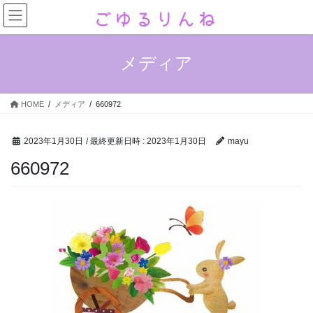
コ
ナ
ン
ビ
テ
ゲ
ン
ー
メディア
ツ
シ
へ
ョ
ス
ン
HOME
メディア
660972
キ
に
ッ
移
プ
動
2023年1月30日
/ 最終更新日時 :
2023年1月30日
mayu
660972