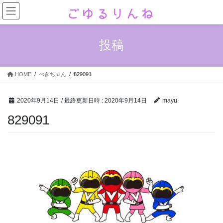
コ
ナ
ン
ビ
テ
ゲ
ン
ー
投稿
ツ
シ
へ
ョ
ス
ン
HOME
べきちゃん
829091
キ
に
ッ
移
プ
動
2020年9月14日
/ 最終更新日時 :
2020年9月14日
mayu
829091